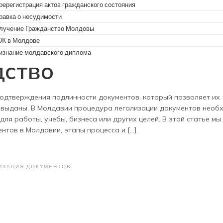
ререгистрация актов гражданского состояния
равка о несудимости
лучение Гражданство Молдовы
тов в Молдавии:
Ж в Молдове
изнание молдавского диплома
дство
подтверждения подлинности документов, который позволяет их
и выданы. В Молдавии процедура легализации документов необ
для работы, учебы, бизнеса или других целей. В этой статье мы
ов в Молдавии, этапы процесса и [...]
ИЗАЦИЯ ДОКУМЕНТОВ