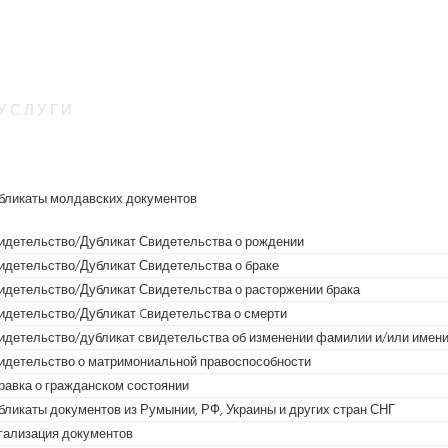
УСЛУГИ
бликаты молдавских документов
E FOR ДЕКАБР
идетельство/Дубликат Свидетельства о рождении
идетельство/Дубликат Свидетельства о браке
идетельство/Дубликат Свидетельства о расторжении брака
Home
/
2024
/
Декабрь
идетельство/Дубликат Cвидетельства о смерти
идетельство/дубликат свидетельства об изменении фамилии и/или имен
идетельство о матримониальной правоспособности
равка о гражданском состоянии
бликаты документов из Румынии, РФ, Украины и других стран СНГ
гализация документов