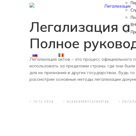
Пе
Сп
По
Легализация ак
ВН
Пр
Полное руково
Легализация актов – это процесс официального 
использовать за пределами страны, где они был
для их признания в других государствах, будь то 
рассмотрим основные методы легализации документ
19.12.2024
ALEXEXPERT123456789
ЛЕГАЛ